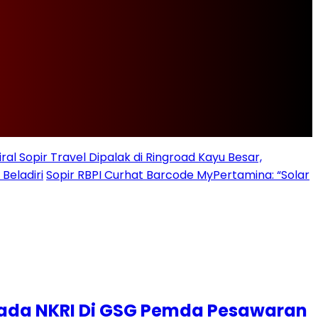
iral Sopir Travel Dipalak di Ringroad Kayu Besar,
Beladiri
Sopir RBPI Curhat Barcode MyPertamina: “Solar
epada NKRI Di GSG Pemda Pesawaran