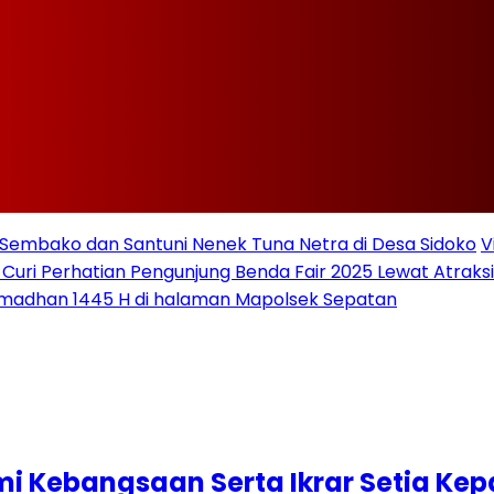
Sembako dan Santuni Nenek Tuna Netra di Desa Sidoko
V
 Curi Perhatian Pengunjung Benda Fair 2025 Lewat Atraksi 
amadhan 1445 H di halaman Mapolsek Sepatan
hmi Kebangsaan Serta Ikrar Setia K