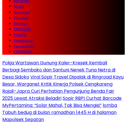
Beranda
NEWS
Nasional
Kriminal
Daerah
TNI/POLRI
POLITIK
Kesehatan
Pendidikan
PERISTIWA
Pokja Wartawan Gunung Kaler-Kresek Kembali
Berbagi Sembako dan Santuni Nenek Tuna Netra di
Desa Sidoko
Viral Sopir Travel Dipalak di Ringroad Kayu
Besar, Warganet Kritik Kinerja Polsek Cengkareng
Rojali–Japra Curi Perhatian Pengunjung Benda Fair
2025 Lewat Atraksi Beladiri
Sopir RBPI Curhat Barcode
MyPertamina: “Solar Mahal, Tak Bisa Mengisi”
lomba
Tabuh bedug di bulan ramadhan 1445 H di halaman
Mapolsek Sepatan