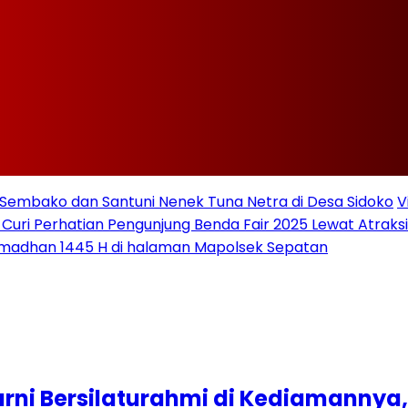
Sembako dan Santuni Nenek Tuna Netra di Desa Sidoko
V
 Curi Perhatian Pengunjung Benda Fair 2025 Lewat Atraksi 
amadhan 1445 H di halaman Mapolsek Sepatan
urni Bersilaturahmi di Kediamannya