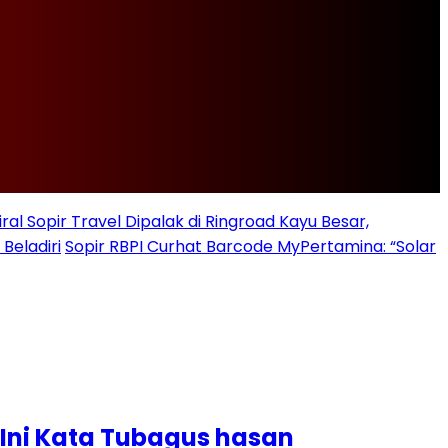
iral Sopir Travel Dipalak di Ringroad Kayu Besar,
Beladiri
Sopir RBPI Curhat Barcode MyPertamina: “Solar
,Ini Kata Tubagus hasan