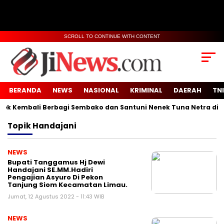
SCROLL TO CONTINUE WITH CONTENT
BERANDA
NEWS
NASIONAL
KRIMINAL
DAERAH
TNI
 Kembali Berbagi Sembako dan Santuni Nenek Tuna Netra di Des
Topik
Handajani
NEWS
Bupati Tanggamus Hj Dewi
Handajani SE.MM.Hadiri
Pengajian Asyuro Di Pekon
Tanjung Siom Kecamatan Limau.
Jumat, 12 Agustus 2022 - 11:43 WIB
NEWS