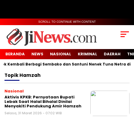
SCROLL TO CONTINUE WITH CONTENT
BERANDA
NEWS
NASIONAL
KRIMINAL
DAERAH
TNI
 Kembali Berbagi Sembako dan Santuni Nenek Tuna Netra di Des
Topik
Hamzah
Nasional
Aktivis KPKB: Pernyataan Bupati
Lebak Saat Halal Bihalal Dinilai
Menyakiti Pendukung Amir Hamzah
Selasa, 31 Maret 2026 - 07:02 WIB