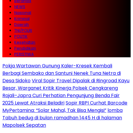
Beranda
NEWS
Nasional
Kriminal
Daerah
TNI/POLRI
POLITIK
Kesehatan
Pendidikan
PERISTIWA
Pokja Wartawan Gunung Kaler-Kresek Kembali
Berbagi Sembako dan Santuni Nenek Tuna Netra di
Desa Sidoko
Viral Sopir Travel Dipalak di Ringroad Kayu
Besar, Warganet Kritik Kinerja Polsek Cengkareng
Rojali–Japra Curi Perhatian Pengunjung Benda Fair
2025 Lewat Atraksi Beladiri
Sopir RBPI Curhat Barcode
MyPertamina: “Solar Mahal, Tak Bisa Mengisi”
lomba
Tabuh bedug di bulan ramadhan 1445 H di halaman
Mapolsek Sepatan