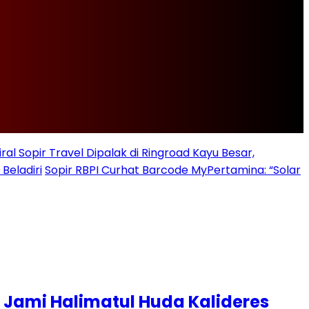
iral Sopir Travel Dipalak di Ringroad Kayu Besar,
Beladiri
Sopir RBPI Curhat Barcode MyPertamina: “Solar
 Jami Halimatul Huda Kalideres