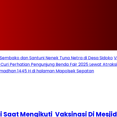
Sembako dan Santuni Nenek Tuna Netra di Desa Sidoko
V
 Curi Perhatian Pengunjung Benda Fair 2025 Lewat Atraksi 
amadhan 1445 H di halaman Mapolsek Sepatan
 Saat Mengikuti Vaksinasi Di Mesjid