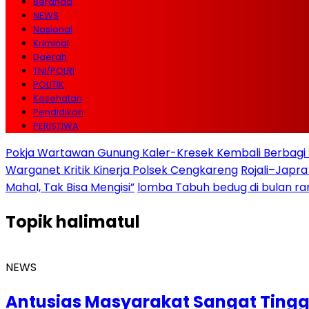
Beranda
NEWS
Nasional
Kriminal
Daerah
TNI/POLRI
POLITIK
Kesehatan
Pendidikan
PERISTIWA
Pokja Wartawan Gunung Kaler-Kresek Kembali Berbagi 
Warganet Kritik Kinerja Polsek Cengkareng
Rojali–Japra
Mahal, Tak Bisa Mengisi”
lomba Tabuh bedug di bulan r
Topik
halimatul
NEWS
Antusias Masyarakat Sangat Tinggi