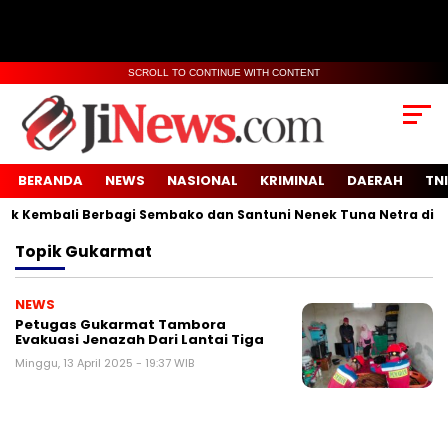
SCROLL TO CONTINUE WITH CONTENT
BERANDA
NEWS
NASIONAL
KRIMINAL
DAERAH
TNI
 Kembali Berbagi Sembako dan Santuni Nenek Tuna Netra di Des
Topik
Gukarmat
NEWS
Petugas Gukarmat Tambora
Evakuasi Jenazah Dari Lantai Tiga
Minggu, 13 April 2025 - 19:37 WIB