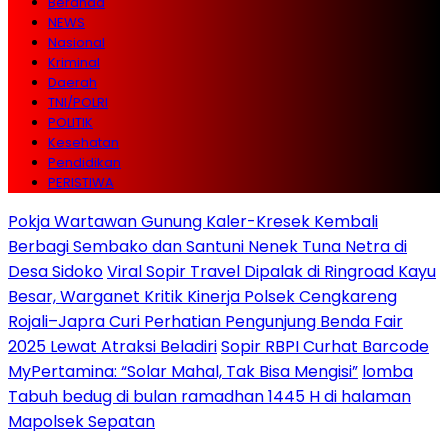
Beranda
NEWS
Nasional
Kriminal
Daerah
TNI/POLRI
POLITIK
Kesehatan
Pendidikan
PERISTIWA
Pokja Wartawan Gunung Kaler-Kresek Kembali
Berbagi Sembako dan Santuni Nenek Tuna Netra di
Desa Sidoko
Viral Sopir Travel Dipalak di Ringroad Kayu
Besar, Warganet Kritik Kinerja Polsek Cengkareng
Rojali–Japra Curi Perhatian Pengunjung Benda Fair
2025 Lewat Atraksi Beladiri
Sopir RBPI Curhat Barcode
MyPertamina: “Solar Mahal, Tak Bisa Mengisi”
lomba
Tabuh bedug di bulan ramadhan 1445 H di halaman
Mapolsek Sepatan