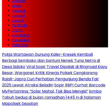
Beranda
NEWS
Nasional
Kriminal
Daerah
TNI/POLRI
POLITIK
Kesehatan
Pendidikan
PERISTIWA
Pokja Wartawan Gunung Kaler-Kresek Kembali
Berbagi Sembako dan Santuni Nenek Tuna Netra di
Desa Sidoko
Viral Sopir Travel Dipalak di Ringroad Kayu
Besar, Warganet Kritik Kinerja Polsek Cengkareng
Rojali–Japra Curi Perhatian Pengunjung Benda Fair
2025 Lewat Atraksi Beladiri
Sopir RBPI Curhat Barcode
MyPertamina: “Solar Mahal, Tak Bisa Mengisi”
lomba
Tabuh bedug di bulan ramadhan 1445 H di halaman
Mapolsek Sepatan