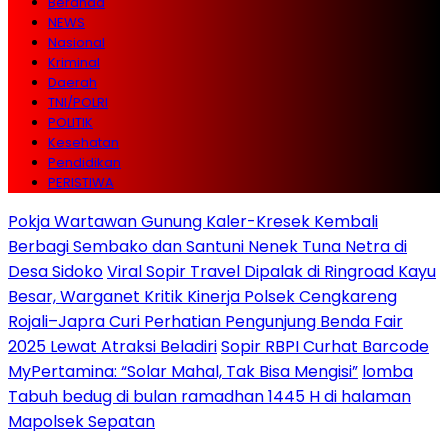
Beranda
NEWS
Nasional
Kriminal
Daerah
TNI/POLRI
POLITIK
Kesehatan
Pendidikan
PERISTIWA
Pokja Wartawan Gunung Kaler-Kresek Kembali
Berbagi Sembako dan Santuni Nenek Tuna Netra di
Desa Sidoko
Viral Sopir Travel Dipalak di Ringroad Kayu
Besar, Warganet Kritik Kinerja Polsek Cengkareng
Rojali–Japra Curi Perhatian Pengunjung Benda Fair
2025 Lewat Atraksi Beladiri
Sopir RBPI Curhat Barcode
MyPertamina: “Solar Mahal, Tak Bisa Mengisi”
lomba
Tabuh bedug di bulan ramadhan 1445 H di halaman
Mapolsek Sepatan