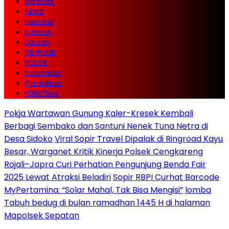
Beranda
NEWS
Nasional
Kriminal
Daerah
TNI/POLRI
POLITIK
Kesehatan
Pendidikan
PERISTIWA
Pokja Wartawan Gunung Kaler-Kresek Kembali
Berbagi Sembako dan Santuni Nenek Tuna Netra di
Desa Sidoko
Viral Sopir Travel Dipalak di Ringroad Kayu
Besar, Warganet Kritik Kinerja Polsek Cengkareng
Rojali–Japra Curi Perhatian Pengunjung Benda Fair
2025 Lewat Atraksi Beladiri
Sopir RBPI Curhat Barcode
MyPertamina: “Solar Mahal, Tak Bisa Mengisi”
lomba
Tabuh bedug di bulan ramadhan 1445 H di halaman
Mapolsek Sepatan