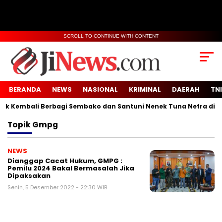
SCROLL TO CONTINUE WITH CONTENT
BERANDA
NEWS
NASIONAL
KRIMINAL
DAERAH
TNI
 Kembali Berbagi Sembako dan Santuni Nenek Tuna Netra di Des
Topik
Gmpg
NEWS
Dianggap Cacat Hukum, GMPG :
Pemilu 2024 Bakal Bermasalah Jika
Dipaksakan
Senin, 5 Desember 2022 - 22:30 WIB