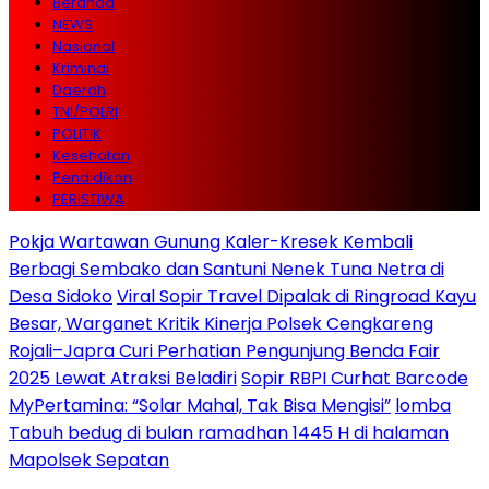
Beranda
NEWS
Nasional
Kriminal
Daerah
TNI/POLRI
POLITIK
Kesehatan
Pendidikan
PERISTIWA
Pokja Wartawan Gunung Kaler-Kresek Kembali
Berbagi Sembako dan Santuni Nenek Tuna Netra di
Desa Sidoko
Viral Sopir Travel Dipalak di Ringroad Kayu
Besar, Warganet Kritik Kinerja Polsek Cengkareng
Rojali–Japra Curi Perhatian Pengunjung Benda Fair
2025 Lewat Atraksi Beladiri
Sopir RBPI Curhat Barcode
MyPertamina: “Solar Mahal, Tak Bisa Mengisi”
lomba
Tabuh bedug di bulan ramadhan 1445 H di halaman
Mapolsek Sepatan