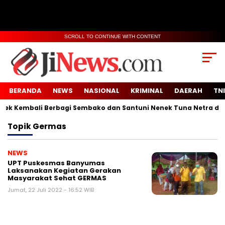
SCROLL TO CONTINUE WITH CONTENT
BERANDA
NEWS
NASIONAL
KRIMINAL
DAERAH
TNI
k Kembali Berbagi Sembako dan Santuni Nenek Tuna Netra di De
Topik
Germas
NEWS
UPT Puskesmas Banyumas
Laksanakan Kegiatan Gerakan
Masyarakat Sehat GERMAS
Jumat, 22 Juli 2022 - 16:52 WIB