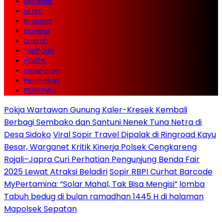
Beranda
NEWS
Nasional
Kriminal
Daerah
TNI/POLRI
POLITIK
Kesehatan
Pendidikan
PERISTIWA
Pokja Wartawan Gunung Kaler-Kresek Kembali
Berbagi Sembako dan Santuni Nenek Tuna Netra di
Desa Sidoko
Viral Sopir Travel Dipalak di Ringroad Kayu
Besar, Warganet Kritik Kinerja Polsek Cengkareng
Rojali–Japra Curi Perhatian Pengunjung Benda Fair
2025 Lewat Atraksi Beladiri
Sopir RBPI Curhat Barcode
MyPertamina: “Solar Mahal, Tak Bisa Mengisi”
lomba
Tabuh bedug di bulan ramadhan 1445 H di halaman
Mapolsek Sepatan