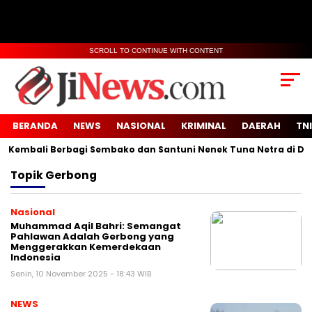
SCROLL TO CONTINUE WITH CONTENT
BERANDA
NEWS
NASIONAL
KRIMINAL
DAERAH
TNI
Kembali Berbagi Sembako dan Santuni Nenek Tuna Netra di Desa
Topik
Gerbong
Nasional
Muhammad Aqil Bahri: Semangat
Pahlawan Adalah Gerbong yang
Menggerakkan Kemerdekaan
Indonesia
Senin, 10 November 2025 - 18:43 WIB
NEWS