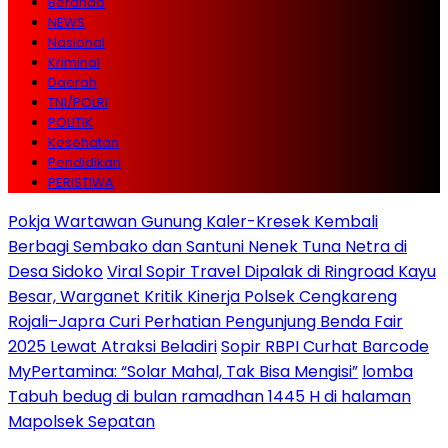
Beranda
NEWS
Nasional
Kriminal
Daerah
TNI/POLRI
POLITIK
Kesehatan
Pendidikan
PERISTIWA
Pokja Wartawan Gunung Kaler-Kresek Kembali
Berbagi Sembako dan Santuni Nenek Tuna Netra di
Desa Sidoko
Viral Sopir Travel Dipalak di Ringroad Kayu
Besar, Warganet Kritik Kinerja Polsek Cengkareng
Rojali–Japra Curi Perhatian Pengunjung Benda Fair
2025 Lewat Atraksi Beladiri
Sopir RBPI Curhat Barcode
MyPertamina: “Solar Mahal, Tak Bisa Mengisi”
lomba
Tabuh bedug di bulan ramadhan 1445 H di halaman
Mapolsek Sepatan