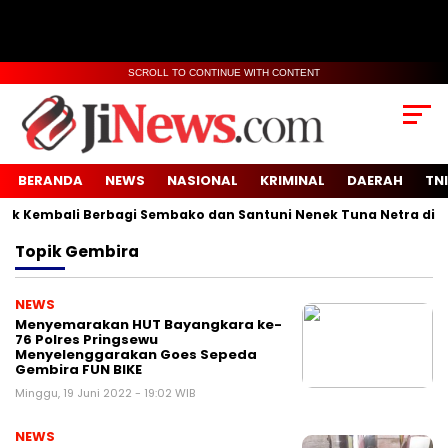
SCROLL TO CONTINUE WITH CONTENT
BERANDA
NEWS
NASIONAL
KRIMINAL
DAERAH
TNI
 Kembali Berbagi Sembako dan Santuni Nenek Tuna Netra di Des
Topik
Gembira
NEWS
Menyemarakan HUT Bayangkara ke-
76 Polres Pringsewu
Menyelenggarakan Goes Sepeda
Gembira FUN BIKE
Minggu, 19 Juni 2022 - 19:02 WIB
NEWS