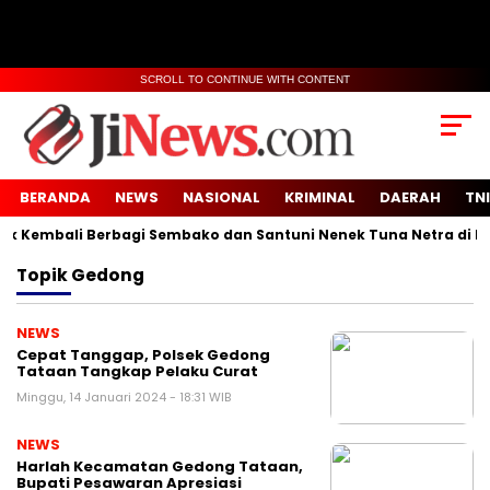
SCROLL TO CONTINUE WITH CONTENT
BERANDA
NEWS
NASIONAL
KRIMINAL
DAERAH
TNI
Kembali Berbagi Sembako dan Santuni Nenek Tuna Netra di Desa
Topik
Gedong
NEWS
Cepat Tanggap, Polsek Gedong
Tataan Tangkap Pelaku Curat
Minggu, 14 Januari 2024 - 18:31 WIB
NEWS
Harlah Kecamatan Gedong Tataan,
Bupati Pesawaran Apresiasi