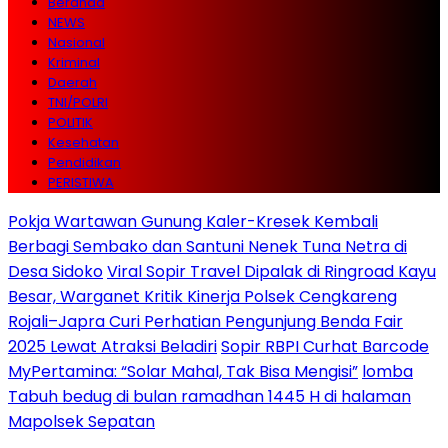
Beranda
NEWS
Nasional
Kriminal
Daerah
TNI/POLRI
POLITIK
Kesehatan
Pendidikan
PERISTIWA
Pokja Wartawan Gunung Kaler-Kresek Kembali
Berbagi Sembako dan Santuni Nenek Tuna Netra di
Desa Sidoko
Viral Sopir Travel Dipalak di Ringroad Kayu
Besar, Warganet Kritik Kinerja Polsek Cengkareng
Rojali–Japra Curi Perhatian Pengunjung Benda Fair
2025 Lewat Atraksi Beladiri
Sopir RBPI Curhat Barcode
MyPertamina: “Solar Mahal, Tak Bisa Mengisi”
lomba
Tabuh bedug di bulan ramadhan 1445 H di halaman
Mapolsek Sepatan