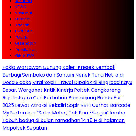
Beranda
NEWS
Nasional
Kriminal
Daerah
TNI/POLRI
POLITIK
Kesehatan
Pendidikan
PERISTIWA
Pokja Wartawan Gunung Kaler-Kresek Kembali
Berbagi Sembako dan Santuni Nenek Tuna Netra di
Desa Sidoko
Viral Sopir Travel Dipalak di Ringroad Kayu
Besar, Warganet Kritik Kinerja Polsek Cengkareng
Rojali–Japra Curi Perhatian Pengunjung Benda Fair
2025 Lewat Atraksi Beladiri
Sopir RBPI Curhat Barcode
MyPertamina: “Solar Mahal, Tak Bisa Mengisi”
lomba
Tabuh bedug di bulan ramadhan 1445 H di halaman
Mapolsek Sepatan