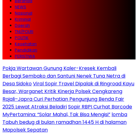
Beranda
NEWS
Nasional
Kriminal
Daerah
TNI/POLRI
POLITIK
Kesehatan
Pendidikan
PERISTIWA
Pokja Wartawan Gunung Kaler-Kresek Kembali
Berbagi Sembako dan Santuni Nenek Tuna Netra di
Desa Sidoko
Viral Sopir Travel Dipalak di Ringroad Kayu
Besar, Warganet Kritik Kinerja Polsek Cengkareng
Rojali–Japra Curi Perhatian Pengunjung Benda Fair
2025 Lewat Atraksi Beladiri
Sopir RBPI Curhat Barcode
MyPertamina: “Solar Mahal, Tak Bisa Mengisi”
lomba
Tabuh bedug di bulan ramadhan 1445 H di halaman
Mapolsek Sepatan