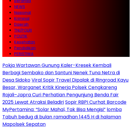
Beranda
NEWS
Nasional
Kriminal
Daerah
TNI/POLRI
POLITIK
Kesehatan
Pendidikan
PERISTIWA
Pokja Wartawan Gunung Kaler-Kresek Kembali
Berbagi Sembako dan Santuni Nenek Tuna Netra di
Desa Sidoko
Viral Sopir Travel Dipalak di Ringroad Kayu
Besar, Warganet Kritik Kinerja Polsek Cengkareng
Rojali–Japra Curi Perhatian Pengunjung Benda Fair
2025 Lewat Atraksi Beladiri
Sopir RBPI Curhat Barcode
MyPertamina: “Solar Mahal, Tak Bisa Mengisi”
lomba
Tabuh bedug di bulan ramadhan 1445 H di halaman
Mapolsek Sepatan