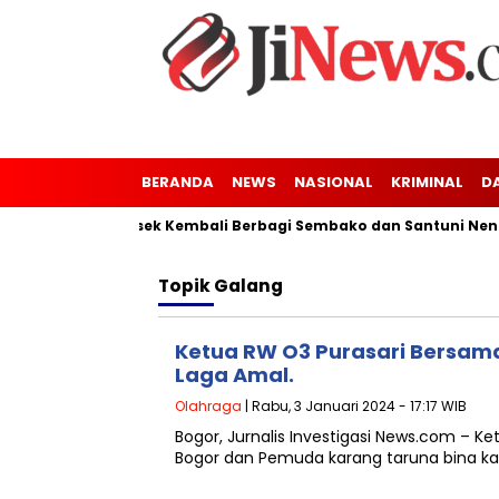
BERANDA
NEWS
NASIONAL
KRIMINAL
D
nung Kaler-Kresek Kembali Berbagi Sembako dan Santuni Nenek 
Topik
Galang
Ketua RW O3 Purasari Bersama
Laga Amal.
Olahraga
| Rabu, 3 Januari 2024 - 17:17 WIB
Bogor, Jurnalis Investigasi News.com – 
Bogor dan Pemuda karang taruna bina k