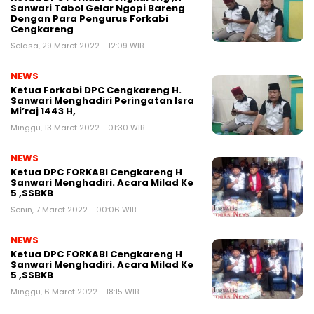
Sanwari Tabol Gelar Ngopi Bareng
Dengan Para Pengurus Forkabi
Cengkareng
Selasa, 29 Maret 2022 - 12:09 WIB
NEWS
Ketua Forkabi DPC Cengkareng H.
Sanwari Menghadiri Peringatan Isra
Mi’raj 1443 H,
Minggu, 13 Maret 2022 - 01:30 WIB
NEWS
Ketua DPC FORKABI Cengkareng H
Sanwari Menghadiri. Acara Milad Ke
5 ,SSBKB
Senin, 7 Maret 2022 - 00:06 WIB
NEWS
Ketua DPC FORKABI Cengkareng H
Sanwari Menghadiri. Acara Milad Ke
5 ,SSBKB
Minggu, 6 Maret 2022 - 18:15 WIB