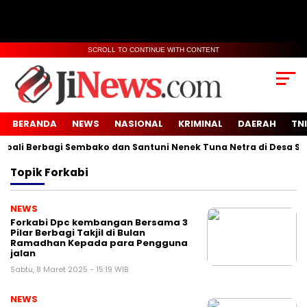
SCROLL TO CONTINUE WITH CONTENT
BERANDA
NEWS
NASIONAL
KRIMINAL
DAERAH
TNI
 Berbagi Sembako dan Santuni Nenek Tuna Netra di Desa Sidoko
Topik
Forkabi
NEWS
Forkabi Dpc kembangan Bersama 3
Pilar Berbagi Takjil di Bulan
Ramadhan Kepada para Pengguna
jalan
Sabtu, 8 Maret 2025 - 15:19 WIB
NEWS