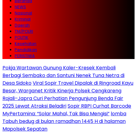
Beranda
NEWS
Nasional
Kriminal
Daerah
TNI/POLRI
POLITIK
Kesehatan
Pendidikan
PERISTIWA
Pokja Wartawan Gunung Kaler-Kresek Kembali
Berbagi Sembako dan Santuni Nenek Tuna Netra di
Desa Sidoko
Viral Sopir Travel Dipalak di Ringroad Kayu
Besar, Warganet Kritik Kinerja Polsek Cengkareng
Rojali–Japra Curi Perhatian Pengunjung Benda Fair
2025 Lewat Atraksi Beladiri
Sopir RBPI Curhat Barcode
MyPertamina: “Solar Mahal, Tak Bisa Mengisi”
lomba
Tabuh bedug di bulan ramadhan 1445 H di halaman
Mapolsek Sepatan