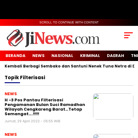
SCROLL TO CONTINUE WITH CONTENT
BERANDA
NEWS
NASIONAL
KRIMINAL
DAERAH
TNI
embali Berbagi Sembako dan Santuni Nenek Tuna Netra di Desa
Topik
Filterisasi
NEWS
H -3 Pos Pantau Filterisasi
Pengamanan Bulan Suci Ramadhan
Wilayah Cengkareng Barat…Tetap
Semangat….!!!!!
Jumat, 29 April 2022 - 05:55 WIB
NEWS