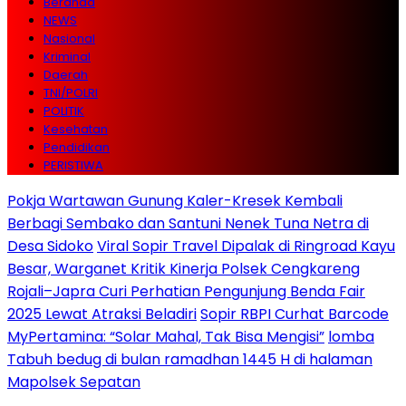
Beranda
NEWS
Nasional
Kriminal
Daerah
TNI/POLRI
POLITIK
Kesehatan
Pendidikan
PERISTIWA
Pokja Wartawan Gunung Kaler-Kresek Kembali
Berbagi Sembako dan Santuni Nenek Tuna Netra di
Desa Sidoko
Viral Sopir Travel Dipalak di Ringroad Kayu
Besar, Warganet Kritik Kinerja Polsek Cengkareng
Rojali–Japra Curi Perhatian Pengunjung Benda Fair
2025 Lewat Atraksi Beladiri
Sopir RBPI Curhat Barcode
MyPertamina: “Solar Mahal, Tak Bisa Mengisi”
lomba
Tabuh bedug di bulan ramadhan 1445 H di halaman
Mapolsek Sepatan