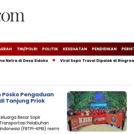
AERAH
TNI/POLRI
POLITIK
KESEHATAN
PENDIDIKAN
PERIS
Netra di Desa Sidoko
Viral Sopir Travel Dipalak di Ringroa
an Posko Pengaduan
di Tanjung Priok
eluarga Besar Sopir
 Transportasi Pelabuhan
Indonesia (FBTPI–KPBI) resmi