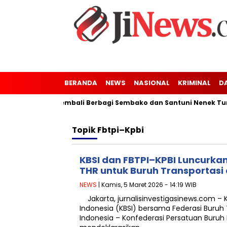
BERANDA
NEWS
NASIONAL
KRIMINAL
D
Kaler-Kresek Kembali Berbagi Sembako dan Santuni Nenek Tuna 
Topik
Fbtpi–Kpbi
KBSI dan FBTPI–KPBI Luncurk
THR untuk Buruh Transportasi 
NEWS
| Kamis, 5 Maret 2026 - 14:19 WIB
Jakarta, jurnalisinvestigasinews.com – K
Indonesia (KBSI) bersama Federasi Buruh
Indonesia – Konfederasi Persatuan Buruh 