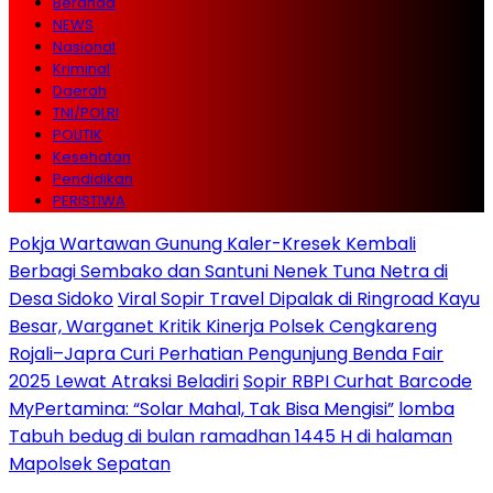
Beranda
NEWS
Nasional
Kriminal
Daerah
TNI/POLRI
POLITIK
Kesehatan
Pendidikan
PERISTIWA
Pokja Wartawan Gunung Kaler-Kresek Kembali
Berbagi Sembako dan Santuni Nenek Tuna Netra di
Desa Sidoko
Viral Sopir Travel Dipalak di Ringroad Kayu
Besar, Warganet Kritik Kinerja Polsek Cengkareng
Rojali–Japra Curi Perhatian Pengunjung Benda Fair
2025 Lewat Atraksi Beladiri
Sopir RBPI Curhat Barcode
MyPertamina: “Solar Mahal, Tak Bisa Mengisi”
lomba
Tabuh bedug di bulan ramadhan 1445 H di halaman
Mapolsek Sepatan