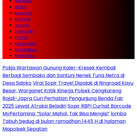
Beranda
NEWS
Nasional
Kriminal
Daerah
TNI/POLRI
POLITIK
Kesehatan
Pendidikan
PERISTIWA
Pokja Wartawan Gunung Kaler-Kresek Kembali
Berbagi Sembako dan Santuni Nenek Tuna Netra di
Desa Sidoko
Viral Sopir Travel Dipalak di Ringroad Kayu
Besar, Warganet Kritik Kinerja Polsek Cengkareng
Rojali–Japra Curi Perhatian Pengunjung Benda Fair
2025 Lewat Atraksi Beladiri
Sopir RBPI Curhat Barcode
MyPertamina: “Solar Mahal, Tak Bisa Mengisi”
lomba
Tabuh bedug di bulan ramadhan 1445 H di halaman
Mapolsek Sepatan