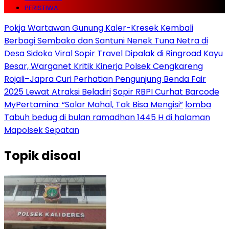
PERISTIWA
Pokja Wartawan Gunung Kaler-Kresek Kembali
Berbagi Sembako dan Santuni Nenek Tuna Netra di
Desa Sidoko
Viral Sopir Travel Dipalak di Ringroad Kayu
Besar, Warganet Kritik Kinerja Polsek Cengkareng
Rojali–Japra Curi Perhatian Pengunjung Benda Fair
2025 Lewat Atraksi Beladiri
Sopir RBPI Curhat Barcode
MyPertamina: “Solar Mahal, Tak Bisa Mengisi”
lomba
Tabuh bedug di bulan ramadhan 1445 H di halaman
Mapolsek Sepatan
Topik
disoal