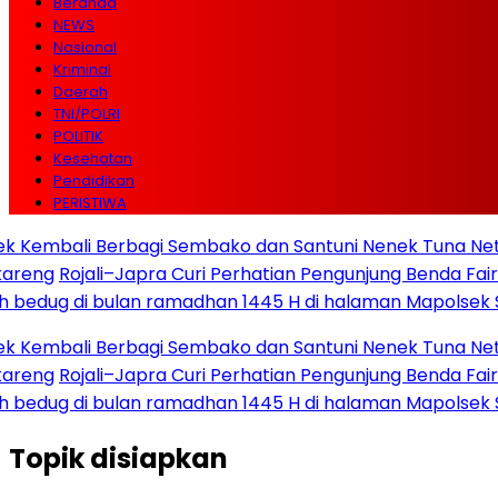
Beranda
NEWS
Nasional
Kriminal
Daerah
TNI/POLRI
POLITIK
Kesehatan
Pendidikan
PERISTIWA
mbali Berbagi Sembako dan Santuni Nenek Tuna Netra d
eng
Rojali–Japra Curi Perhatian Pengunjung Benda Fair 202
dug di bulan ramadhan 1445 H di halaman Mapolsek Se
mbali Berbagi Sembako dan Santuni Nenek Tuna Netra d
eng
Rojali–Japra Curi Perhatian Pengunjung Benda Fair 202
dug di bulan ramadhan 1445 H di halaman Mapolsek Se
Topik
disiapkan