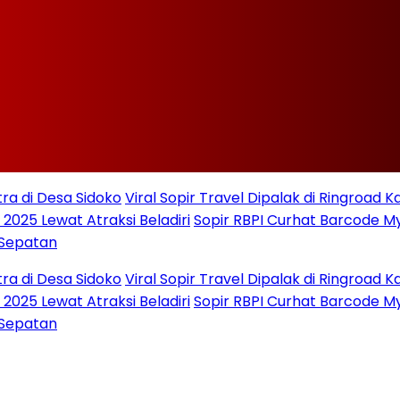
i Desa Sidoko
Viral Sopir Travel Dipalak di Ringroad Kayu 
5 Lewat Atraksi Beladiri
Sopir RBPI Curhat Barcode MyPer
patan
i Desa Sidoko
Viral Sopir Travel Dipalak di Ringroad Kayu 
5 Lewat Atraksi Beladiri
Sopir RBPI Curhat Barcode MyPer
patan