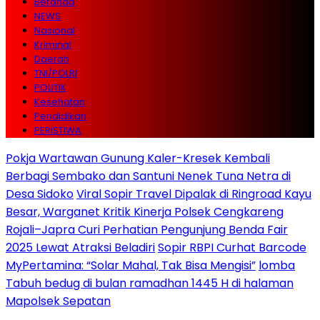
Beranda
NEWS
Nasional
Kriminal
Daerah
TNI/POLRI
POLITIK
Kesehatan
Pendidikan
PERISTIWA
Pokja Wartawan Gunung Kaler-Kresek Kembali
Berbagi Sembako dan Santuni Nenek Tuna Netra di
Desa Sidoko
Viral Sopir Travel Dipalak di Ringroad Kayu
Besar, Warganet Kritik Kinerja Polsek Cengkareng
Rojali–Japra Curi Perhatian Pengunjung Benda Fair
2025 Lewat Atraksi Beladiri
Sopir RBPI Curhat Barcode
MyPertamina: “Solar Mahal, Tak Bisa Mengisi”
lomba
Tabuh bedug di bulan ramadhan 1445 H di halaman
Mapolsek Sepatan