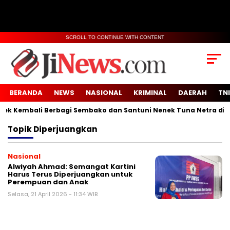
SCROLL TO CONTINUE WITH CONTENT
BERANDA
NEWS
NASIONAL
KRIMINAL
DAERAH
TNI
 Kembali Berbagi Sembako dan Santuni Nenek Tuna Netra di Des
Topik
Diperjuangkan
Nasional
Alwiyah Ahmad: Semangat Kartini
Harus Terus Diperjuangkan untuk
Perempuan dan Anak
Selasa, 21 April 2026 - 11:34 WIB