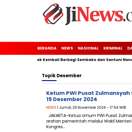
BERANDA
NEWS
NASIONAL
KRIMINAL
D
nung Kaler-Kresek Kembali Berbagi Sembako dan Santuni Nenek 
Topik
Desember
Ketum PWI Pusat Zulmansyah 
15 Desember 2024
NEWS
| Jumat, 29 November 2024 - 17:54 WIB
JAKARTA–Ketua Umum PWI Pusat Zulmans
arahan pemerintah melalui Wakil Menteri 
Kongres…