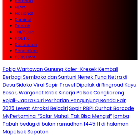
Beranda
NEWS
Nasional
Kriminal
Daerah
TNI/POLRI
POLITIK
Kesehatan
Pendidikan
PERISTIWA
Pokja Wartawan Gunung Kaler-Kresek Kembali
Berbagi Sembako dan Santuni Nenek Tuna Netra di
Desa Sidoko
Viral Sopir Travel Dipalak di Ringroad Kayu
Besar, Warganet Kritik Kinerja Polsek Cengkareng
Rojali–Japra Curi Perhatian Pengunjung Benda Fair
2025 Lewat Atraksi Beladiri
Sopir RBPI Curhat Barcode
MyPertamina: “Solar Mahal, Tak Bisa Mengisi”
lomba
Tabuh bedug di bulan ramadhan 1445 H di halaman
Mapolsek Sepatan