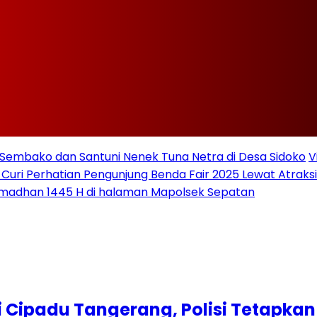
Sembako dan Santuni Nenek Tuna Netra di Desa Sidoko
V
 Curi Perhatian Pengunjung Benda Fair 2025 Lewat Atraksi 
amadhan 1445 H di halaman Mapolsek Sepatan
di Cipadu Tangerang, Polisi Tetapka