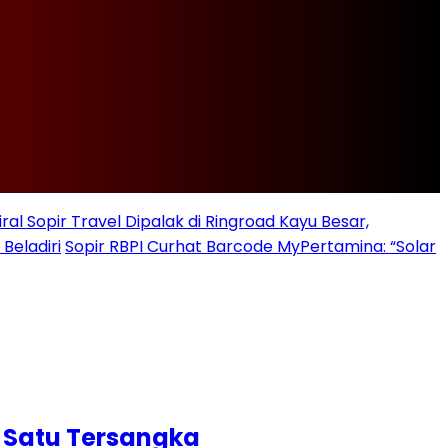
iral Sopir Travel Dipalak di Ringroad Kayu Besar,
Beladiri
Sopir RBPI Curhat Barcode MyPertamina: “Solar
n Satu Tersangka