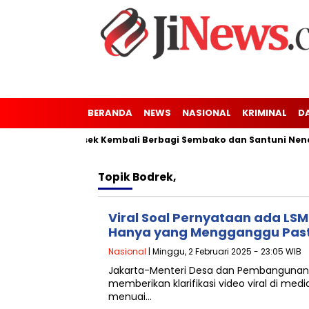
BERANDA
NEWS
NASIONAL
KRIMINAL
D
nung Kaler-Kresek Kembali Berbagi Sembako dan Santuni Nenek 
Topik
Bodrek,
Viral Soal Pernyataan ada LS
Hanya yang Mengganggu Pas
Nasional
| Minggu, 2 Februari 2025 - 23:05 WIB
Jakarta-Menteri Desa dan Pembangunan 
memberikan klarifikasi video viral di me
menuai…