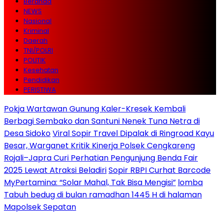
Beranda
NEWS
Nasional
Kriminal
Daerah
TNI/POLRI
POLITIK
Kesehatan
Pendidikan
PERISTIWA
Pokja Wartawan Gunung Kaler-Kresek Kembali
Berbagi Sembako dan Santuni Nenek Tuna Netra di
Desa Sidoko
Viral Sopir Travel Dipalak di Ringroad Kayu
Besar, Warganet Kritik Kinerja Polsek Cengkareng
Rojali–Japra Curi Perhatian Pengunjung Benda Fair
2025 Lewat Atraksi Beladiri
Sopir RBPI Curhat Barcode
MyPertamina: “Solar Mahal, Tak Bisa Mengisi”
lomba
Tabuh bedug di bulan ramadhan 1445 H di halaman
Mapolsek Sepatan