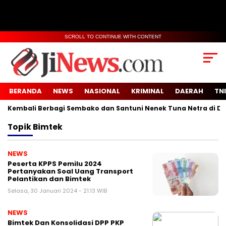
SCROLL TO CONTINUE WITH CONTENT
BERANDA
NEWS
NASIONAL
KRIMINAL
DAERAH
TNI
embali Berbagi Sembako dan Santuni Nenek Tuna Netra di Desa
Topik
Bimtek
NEWS
Peserta KPPS Pemilu 2024
Pertanyakan Soal Uang Transport
Pelantikan dan Bimtek
Selasa, 30 Januari 2024 - 21:13 WIB
NEWS
Bimtek Dan Konsolidasi DPP PKP