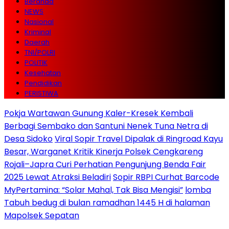
Beranda
NEWS
Nasional
Kriminal
Daerah
TNI/POLRI
POLITIK
Kesehatan
Pendidikan
PERISTIWA
Pokja Wartawan Gunung Kaler-Kresek Kembali
Berbagi Sembako dan Santuni Nenek Tuna Netra di
Desa Sidoko
Viral Sopir Travel Dipalak di Ringroad Kayu
Besar, Warganet Kritik Kinerja Polsek Cengkareng
Rojali–Japra Curi Perhatian Pengunjung Benda Fair
2025 Lewat Atraksi Beladiri
Sopir RBPI Curhat Barcode
MyPertamina: “Solar Mahal, Tak Bisa Mengisi”
lomba
Tabuh bedug di bulan ramadhan 1445 H di halaman
Mapolsek Sepatan