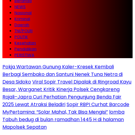
Beranda
NEWS
Nasional
Kriminal
Daerah
TNI/POLRI
POLITIK
Kesehatan
Pendidikan
PERISTIWA
Pokja Wartawan Gunung Kaler-Kresek Kembali
Berbagi Sembako dan Santuni Nenek Tuna Netra di
Desa Sidoko
Viral Sopir Travel Dipalak di Ringroad Kayu
Besar, Warganet Kritik Kinerja Polsek Cengkareng
Rojali–Japra Curi Perhatian Pengunjung Benda Fair
2025 Lewat Atraksi Beladiri
Sopir RBPI Curhat Barcode
MyPertamina: “Solar Mahal, Tak Bisa Mengisi”
lomba
Tabuh bedug di bulan ramadhan 1445 H di halaman
Mapolsek Sepatan