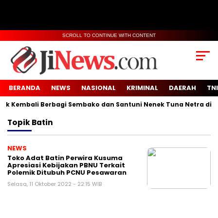
SCROLL TO CONTINUE WITH CONTENT
BERANDA
NEWS
NASIONAL
KRIMINAL
DAERAH
TNI
 Kembali Berbagi Sembako dan Santuni Nenek Tuna Netra di Des
Topik
Batin
NEWS
Toko Adat Batin Perwira Kusuma
Apresiasi Kebijakan PBNU Terkait
Polemik Ditubuh PCNU Pesawaran
Selasa, 11 Oktober 2022 - 22:15 WIB