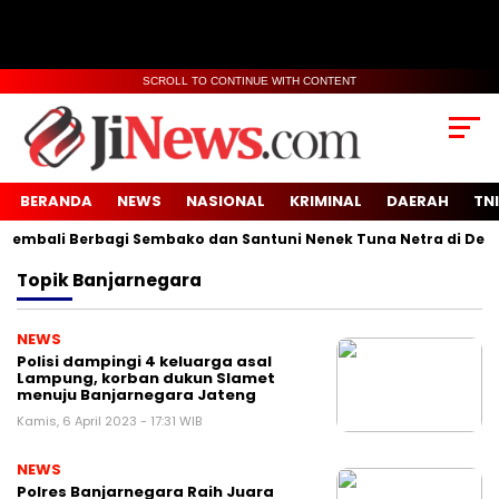
SCROLL TO CONTINUE WITH CONTENT
BERANDA
NEWS
NASIONAL
KRIMINAL
DAERAH
TNI
bali Berbagi Sembako dan Santuni Nenek Tuna Netra di Desa S
Topik
Banjarnegara
NEWS
Polisi dampingi 4 keluarga asal
Lampung, korban dukun Slamet
menuju Banjarnegara Jateng
Kamis, 6 April 2023 - 17:31 WIB
NEWS
Polres Banjarnegara Raih Juara