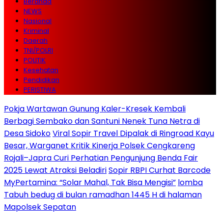
Beranda
NEWS
Nasional
Kriminal
Daerah
TNI/POLRI
POLITIK
Kesehatan
Pendidikan
PERISTIWA
Pokja Wartawan Gunung Kaler-Kresek Kembali
Berbagi Sembako dan Santuni Nenek Tuna Netra di
Desa Sidoko
Viral Sopir Travel Dipalak di Ringroad Kayu
Besar, Warganet Kritik Kinerja Polsek Cengkareng
Rojali–Japra Curi Perhatian Pengunjung Benda Fair
2025 Lewat Atraksi Beladiri
Sopir RBPI Curhat Barcode
MyPertamina: “Solar Mahal, Tak Bisa Mengisi”
lomba
Tabuh bedug di bulan ramadhan 1445 H di halaman
Mapolsek Sepatan