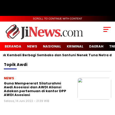
SCROLL TO CONTINUE WITH CONTENT
BERANDA
NEWS
NASIONAL
KRIMINAL
DAERAH
TNI
 Kembali Berbagi Sembako dan Santuni Nenek Tuna Netra di De
Topik
Awdi
NEWS
Guna Mempererat Silaturahmi
Awdi Asosiasi dan AWDI Aliansi
Adakan pertemuan di kantor DPP
AWDI Asosiasi
Selasa, 14 Juni 2022 - 21:39 WIB