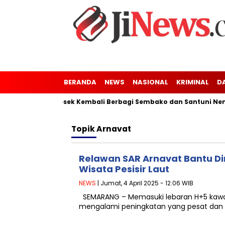
BERANDA
NEWS
NASIONAL
KRIMINAL
D
nung Kaler-Kresek Kembali Berbagi Sembako dan Santuni Nenek
Topik
Arnavat
Relawan SAR Arnavat Bantu D
Wisata Pesisir Laut
NEWS
| Jumat, 4 April 2025 - 12:06 WIB
SEMARANG – Memasuki lebaran H+5 kawasa
mengalami peningkatan yang pesat dan sig