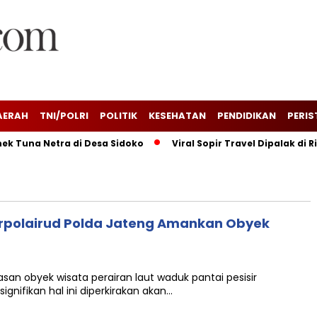
AERAH
TNI/POLRI
POLITIK
KESEHATAN
PENDIDIKAN
PERIS
 Tuna Netra di Desa Sidoko
Viral Sopir Travel Dipalak di R
irpolairud Polda Jateng Amankan Obyek
n obyek wisata perairan laut waduk pantai pesisir
nifikan hal ini diperkirakan akan…