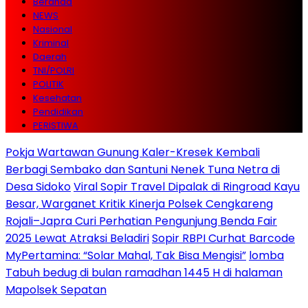
Beranda
NEWS
Nasional
Kriminal
Daerah
TNI/POLRI
POLITIK
Kesehatan
Pendidikan
PERISTIWA
Pokja Wartawan Gunung Kaler-Kresek Kembali
Berbagi Sembako dan Santuni Nenek Tuna Netra di
Desa Sidoko
Viral Sopir Travel Dipalak di Ringroad Kayu
Besar, Warganet Kritik Kinerja Polsek Cengkareng
Rojali–Japra Curi Perhatian Pengunjung Benda Fair
2025 Lewat Atraksi Beladiri
Sopir RBPI Curhat Barcode
MyPertamina: “Solar Mahal, Tak Bisa Mengisi”
lomba
Tabuh bedug di bulan ramadhan 1445 H di halaman
Mapolsek Sepatan